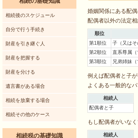
相続の基礎知識
婚姻関係にある配偶
相続後のスケジュール
配偶者以外の法定相
自分で行う手続き
順位
第1順位
子（又はそ
財産を引き継ぐ人
第2順位
直系尊属（
財産を把握する
第3順位
兄弟姉妹（
財産を分ける
例えば配偶者と子が
よくある一般的なパ
遺言書がある場合
相続人
相続を放棄する場合
配偶者と子
相続その他のケース
もし配偶者がいなく
相続人
相続税の基礎知識